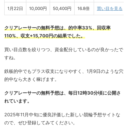
1月22日
10,000円
50,400円
16.8倍
買い目を見る
クリアレーサーの無料予想は、的中率33%、回収率
110%、収支+15,700円の結果でした。
買い目点数を絞りつつ、資金配分しているのが良かったで
すね。
鉄板的中でもプラス収支になりやすく、1月9日のような穴
的中なら大きく稼げます。
クリアレーサーの無料予想は、毎日12時30分頃に公開さ
れています。
2025年11月中旬に優良評価した新しい競輪予想サイトな
ので、ぜひ登録してみてください。