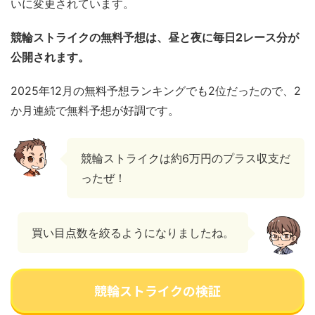
いに変更されています。
競輪ストライクの無料予想は、昼と夜に毎日2レース分が
公開されます。
2025年12月の無料予想ランキングでも2位だったので、2
か月連続で無料予想が好調です。
競輪ストライクは約6万円のプラス収支だ
ったぜ！
買い目点数を絞るようになりましたね。
競輪ストライクの検証