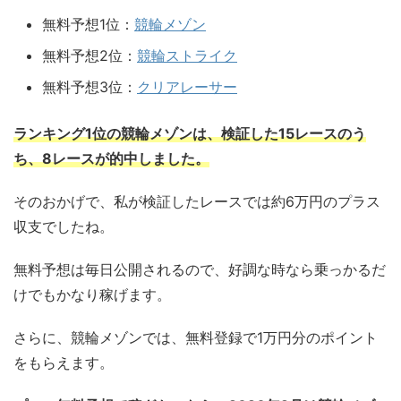
無料予想1位：
競輪メゾン
無料予想2位：
競輪ストライク
無料予想3位：
クリアレーサー
ランキング1位の競輪メゾンは、検証した15レースのう
ち、8レースが的中しました。
そのおかげで、私が検証したレースでは約6万円のプラス
収支でしたね。
無料予想は毎日公開されるので、好調な時なら乗っかるだ
けでもかなり稼げます。
さらに、競輪メゾンでは、無料登録で1万円分のポイント
をもらえます。