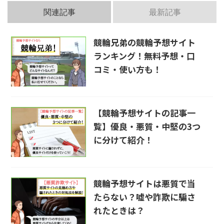
関連記事
最新記事
競輪兄弟の競輪予想サイト
ランキング！無料予想・口
コミ・使い方も！
【競輪予想サイトの記事一
覧】優良・悪質・中堅の3つ
に分けて紹介！
競輪予想サイトは悪質で当
たらない？嘘や詐欺に騙さ
れたときは？