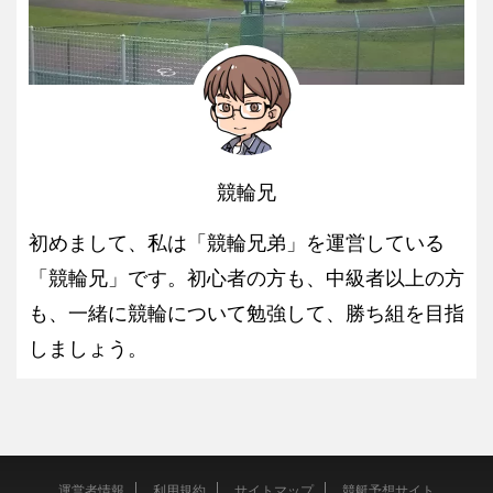
競輪兄
初めまして、私は「競輪兄弟」を運営している
「競輪兄」です。初心者の方も、中級者以上の方
も、一緒に競輪について勉強して、勝ち組を目指
しましょう。
運営者情報
利用規約
サイトマップ
競艇予想サイト