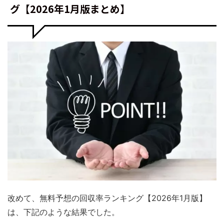
グ【2026年1月版まとめ】
改めて、無料予想の回収率ランキング【2026年1月版】
は、下記のような結果でした。