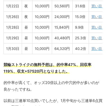
1月22日
夜
10,000円
50,560円
31.6倍
買い目を
1月26日
夜
10,000円
24,000円
15.0倍
買い目を
1月28日
昼
10,000円
15,840円
9.9倍
買い目を
1月29日
昼
10,000円
40,480円
25.3倍
買い目を
1月30日
昼
10,000円
64,320円
40.2倍
買い目を
競輪ストライクの無料予想は、的中率47%、回収率
119%、収支+57520円となりました。
的中率が高くて、オッズ20倍以上の中穴的中が多いのが
良かったですね。
以前は三連単10点買いでしたが、1月中旬から三連単6点買