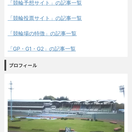
「競輪予想サイト」の記事一覧
「競輪投票サイト」の記事一覧
「競輪場の特徴」の記事一覧
「GP・G1・G2」の記事一覧
プロフィール