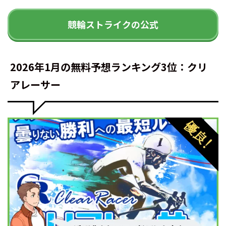
競輪ストライクの公式
2026年1月の無料予想ランキング3位：クリ
アレーサー