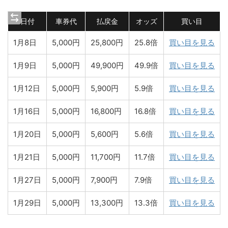
日付
車券代
払戻金
オッズ
買い目
1月8日
5,000円
25,800円
25.8倍
買い目を見る
1月9日
5,000円
49,900円
49.9倍
買い目を見る
1月12日
5,000円
5,900円
5.9倍
買い目を見る
1月16日
5,000円
16,800円
16.8倍
買い目を見る
1月20日
5,000円
5,600円
5.6倍
買い目を見る
1月21日
5,000円
11,700円
11.7倍
買い目を見る
1月27日
5,000円
7,900円
7.9倍
買い目を見る
1月29日
5,000円
13,300円
13.3倍
買い目を見る