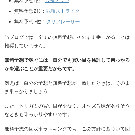
無料予想1位：
競輪メゾン
無料予想2位：
競輪ストライク
無料予想3位：
クリアレーサー
当ブログでは、全ての無料予想にそのまま乗っかることは
推奨していません。
無料予想で稼ぐには、自分でも買い目を検討して乗っかる
かを選ぶことが重要だからです。
例えば、自分の予想と無料予想が一致したときは、そのま
ま乗っかりましょう。
また、トリガミの買い目が少なく、オッズ旨味がありそう
なときも乗っかりやすいです。
無料予想の回収率ランキングでも、この方針に基づいて回