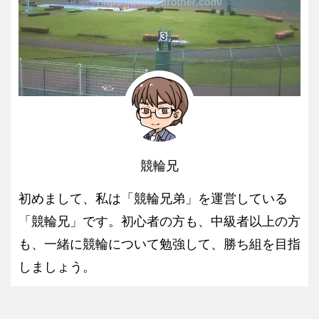
競輪兄
初めまして、私は「競輪兄弟」を運営している
「競輪兄」です。初心者の方も、中級者以上の方
も、一緒に競輪について勉強して、勝ち組を目指
しましょう。