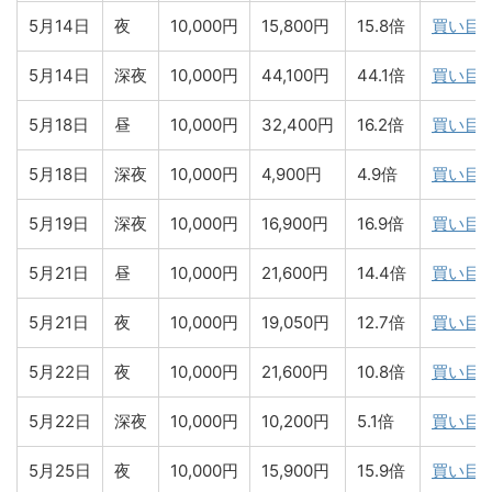
5月14日
夜
10,000円
15,800円
15.8倍
買い目
5月14日
深夜
10,000円
44,100円
44.1倍
買い目
5月18日
昼
10,000円
32,400円
16.2倍
買い目
5月18日
深夜
10,000円
4,900円
4.9倍
買い目
5月19日
深夜
10,000円
16,900円
16.9倍
買い目
5月21日
昼
10,000円
21,600円
14.4倍
買い目
5月21日
夜
10,000円
19,050円
12.7倍
買い目
5月22日
夜
10,000円
21,600円
10.8倍
買い目
5月22日
深夜
10,000円
10,200円
5.1倍
買い目
5月25日
夜
10,000円
15,900円
15.9倍
買い目