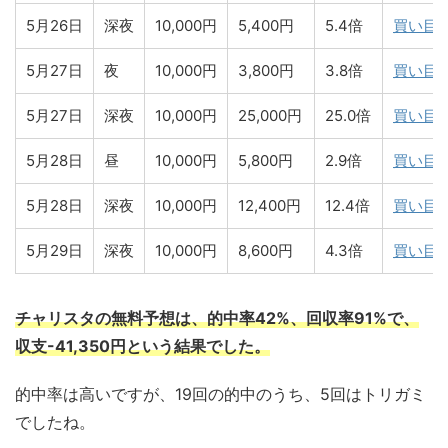
5月26日
深夜
10,000円
5,400円
5.4倍
買い目
5月27日
夜
10,000円
3,800円
3.8倍
買い目
5月27日
深夜
10,000円
25,000円
25.0倍
買い目
5月28日
昼
10,000円
5,800円
2.9倍
買い目
5月28日
深夜
10,000円
12,400円
12.4倍
買い目
5月29日
深夜
10,000円
8,600円
4.3倍
買い目
チャリスタの無料予想は、的中率42%、回収率91%で、
収支-41,350円という結果でした。
的中率は高いですが、19回の的中のうち、5回はトリガミ
でしたね。