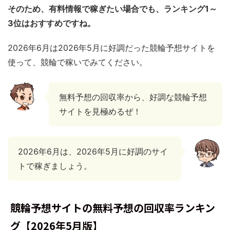
そのため、有料情報で稼ぎたい場合でも、ランキング1～
3位はおすすめですね。
2026年6月は2026年5月に好調だった競輪予想サイトを
使って、競輪で稼いでみてください。
無料予想の回収率から、好調な競輪予想
サイトを見極めるぜ！
2026年6月は、2026年5月に好調のサイ
トで稼ぎましょう。
競輪予想サイトの無料予想の回収率ランキン
グ【2026年5月版】