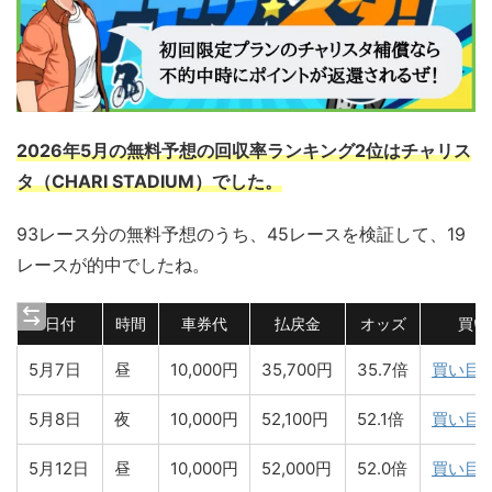
2026年5月の無料予想の回収率ランキング2位はチャリス
タ（CHARI STADIUM）でした。
93レース分の無料予想のうち、45レースを検証して、19
レースが的中でしたね。
日付
時間
車券代
払戻金
オッズ
買い
5月7日
昼
10,000円
35,700円
35.7倍
買い目
5月8日
夜
10,000円
52,100円
52.1倍
買い目
5月12日
昼
10,000円
52,000円
52.0倍
買い目