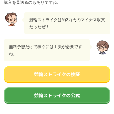
購入を見送るのもありですね。
競輪ストライクは約3万円のマイナス収支
だったぜ！
無料予想だけで稼ぐには工夫が必要です
ね。
競輪ストライクの検証
競輪ストライクの公式