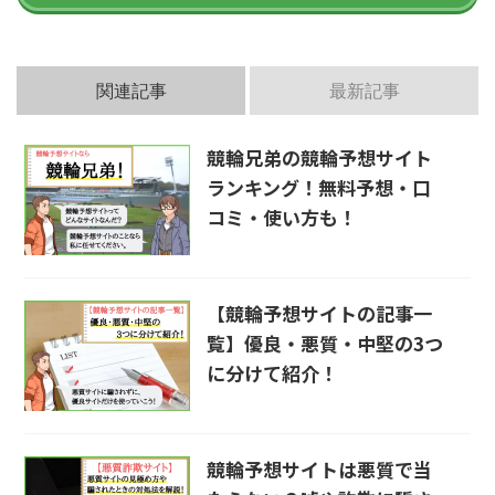
関連記事
最新記事
競輪兄弟の競輪予想サイト
ランキング！無料予想・口
コミ・使い方も！
【競輪予想サイトの記事一
覧】優良・悪質・中堅の3つ
に分けて紹介！
競輪予想サイトは悪質で当