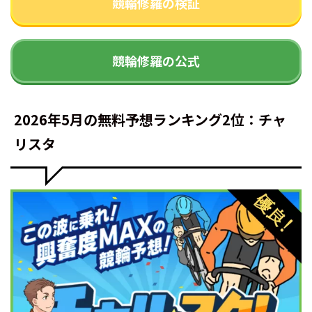
競輪修羅の検証
競輪修羅の公式
2026年5月の無料予想ランキング2位：チャ
リスタ