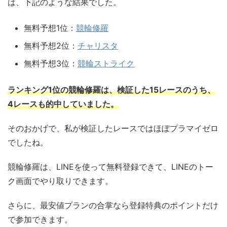
は、下記のような結果でした。
無料予想1位：
競輪修羅
無料予想2位：
チャリスタ
無料予想3位：
競輪ストライク
ランキング1位の競輪修羅は、検証した15レースのうち、
4レースも的中していました。
そのおかげで、私が検証したレースではほぼプラマイゼロ
でしたね。
競輪修羅は、LINEを使って無料登録できて、LINEのトー
ク画面でやり取りできます。
さらに、最安値プランの合掌なら登録特典のポイントだけ
で参加できます。