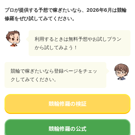
プロが提供する予想で稼ぎたいなら、2026年6月は競輪
修羅をぜひ試してみてください。
利用するときは無料予想やお試しプラン
から試してみよう！
競輪で稼ぎたいなら登録ページをチェッ
クしてみてください。
競輪修羅の検証
競輪修羅の公式