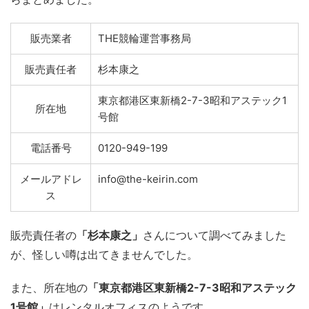
販売業者
THE競輪運営事務局
販売責任者
杉本康之
東京都港区東新橋2-7-3昭和アステック1
所在地
号館
電話番号
0120-949-199
メールアドレ
info@the-keirin.com
ス
販売責任者の
「杉本康之」
さんについて調べてみました
が、怪しい噂は出てきませんでした。
また、所在地の
「東京都港区東新橋2-7-3昭和アステック
1号館」
はレンタルオフィスのようです。