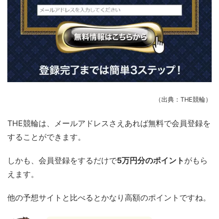
（出典：THE競輪）
THE競輪は、メールアドレスさえあれば無料で会員登録を
することができます。
しかも、会員登録をするだけで
5万円分のポイント
がもら
えます。
他の予想サイトと比べるとかなり高額のポイントですね。