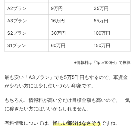
A2プラン
9万円
35万円
A3プラン
16万円
55万円
S2プラン
30万円
100万円
S1プラン
60万円
150万円
※情報料は「1pt=100円」で換算
最も安い「A3プラン」でも5万5千円もするので、軍資金
が少ない方には少し使いづらい印象です。
もちろん、情報料が高い分だけ目標金額も高いので、一気
に稼ぎたい方にはいいかもしれません。
有料情報については、
怪しい部分はなさそう
ですね。