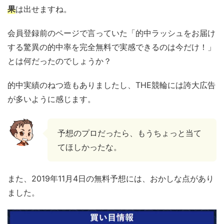
果
は出せますね。
会員登録前のページで言っていた「的中ラッシュをお届け
する驚異の的中率を完全無料で実感できるのは今だけ！」
とは何だったのでしょうか？
的中実績のねつ造もありましたし、THE競輪には誇大広告
が多いように感じます。
予想のプロだったら、もうちょっと当て
てほしかったな。
また、2019年11月4日の無料予想には、おかしな点があり
ました。