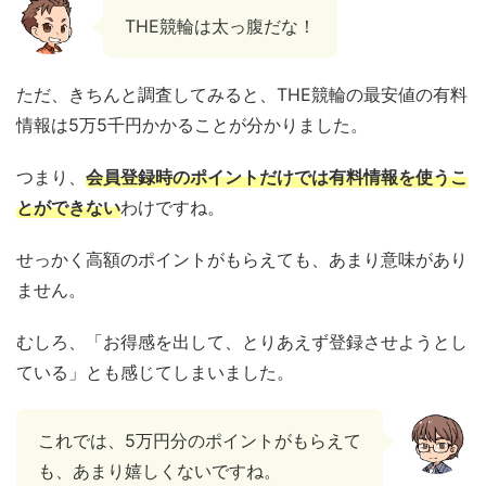
THE競輪は太っ腹だな！
ただ、きちんと調査してみると、THE競輪の最安値の有料
情報は5万5千円かかることが分かりました。
つまり、
会員登録時のポイントだけでは有料情報を使うこ
とができない
わけですね。
せっかく高額のポイントがもらえても、あまり意味があり
ません。
むしろ、「お得感を出して、とりあえず登録させようとし
ている」とも感じてしまいました。
これでは、5万円分のポイントがもらえて
も、あまり嬉しくないですね。