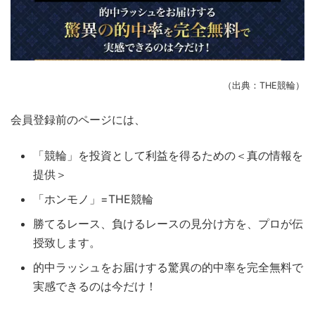
（出典：THE競輪）
会員登録前のページには、
「競輪」を投資として利益を得るための＜真の情報を
提供＞
「ホンモノ」=THE競輪
勝てるレース、負けるレースの見分け方を、プロが伝
授致します。
的中ラッシュをお届けする驚異の的中率を完全無料で
実感できるのは今だけ！