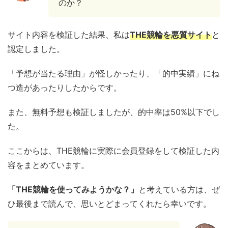
のか？
サイト内容を検証した結果、私は
THE競輪を悪質サイト
と
認定しました。
「予想が当たる理由」が怪しかったり、「的中実績」にね
つ造があったりしたからです。
また、無料予想も検証しましたが、的中率は50%以下でし
た。
ここからは、THE競輪に実際に会員登録をして検証した内
容をまとめています。
「THE競輪を使ってみようかな？」
と考えている方は、ぜ
ひ最後まで読んで、思いとどまってくれたら幸いです。