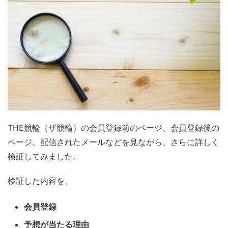
THE競輪（ザ競輪）の会員登録前のページ、会員登録後の
ページ、配信されたメールなどを見ながら、さらに詳しく
検証してみました。
検証した内容を、
会員登録
予想が当たる理由