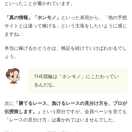
といったことが書かれています。
「真の情報」「ホンモノ」
といった表現から、「他の予想
サイトとは違って稼げる」という主張をしたいように感じ
ますね。
本当に稼げるかどうかは、検証を続けていけばわかるでし
ょう。
THE競輪は「ホンモノ」にこだわってい
るんだな。
次に
「勝てるレース、負けるレースの見分け方を、プロが
伝授致します。」
という部分ですが、会員ページを見ても
「レースの見分け方」は書かれてはいませんでした。