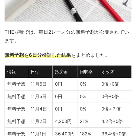
THE競輪では、毎日2レース分の無料予想が公開されてい
ます。
無料予想を6日分検証した結果
をまとめました。
情報
日付
払戻金
回収率
オッズ
無料予想
11月6日
0円
0%
0倍+0倍
無料予想
11月5日
0円
0%
0倍+0倍
無料予想
11月4日
0円
0%
0倍+？倍
無料予想
11月2日
4,200円
21%
4.2倍+0倍
無料予想
11月1日
36,400円
182%
36.4倍+0倍