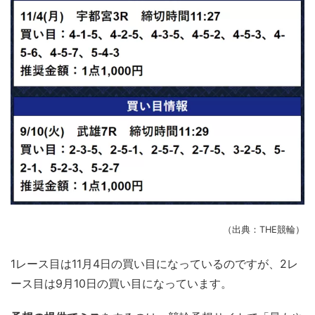
（出典：THE競輪）
1レース目は11月4日の買い目になっているのですが、2レ
ース目は9月10日の買い目になっています。