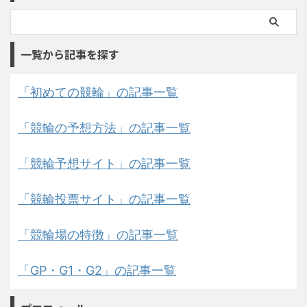
一覧から記事を探す
「初めての競輪」の記事一覧
「競輪の予想方法」の記事一覧
「競輪予想サイト」の記事一覧
「競輪投票サイト」の記事一覧
「競輪場の特徴」の記事一覧
「GP・G1・G2」の記事一覧