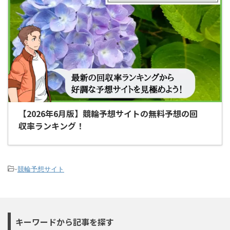
【2026年6月版】競輪予想サイトの無料予想の回
収率ランキング！
-
競輪予想サイト
キーワードから記事を探す