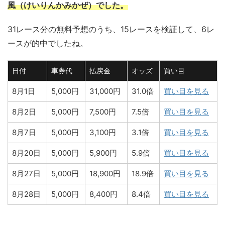
風（けいりんかみかぜ）でした。
31レース分の無料予想のうち、15レースを検証して、6レ
ースが的中でしたね。
日付
車券代
払戻金
オッズ
買い目
8月1日
5,000円
31,000円
31.0倍
買い目を見る
8月2日
5,000円
7,500円
7.5倍
買い目を見る
8月7日
5,000円
3,100円
3.1倍
買い目を見る
8月20日
5,000円
5,900円
5.9倍
買い目を見る
8月27日
5,000円
18,900円
18.9倍
買い目を見る
8月28日
5,000円
8,400円
8.4倍
買い目を見る