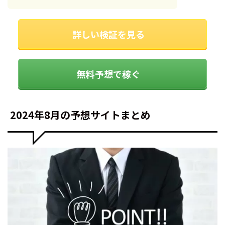
詳しい検証を見る
無料予想で稼ぐ
2024年8月の予想サイトまとめ