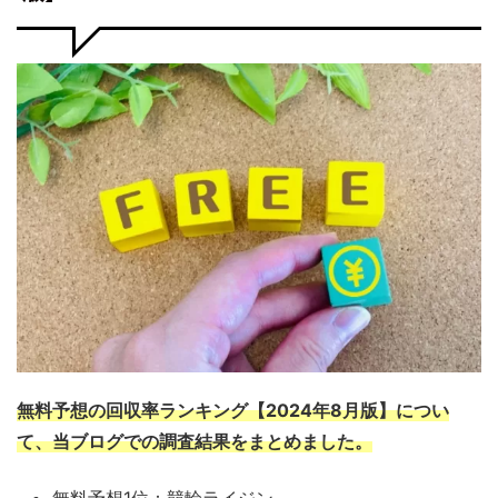
無料予想の回収率ランキング【2024年8月版】につい
て、当ブログでの調査結果をまとめました。