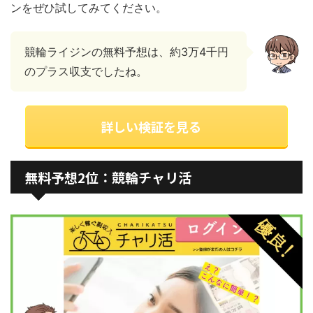
ンをぜひ試してみてください。
競輪ライジンの無料予想は、約3万4千円
のプラス収支でしたね。
詳しい検証を見る
無料予想2位：競輪チャリ活