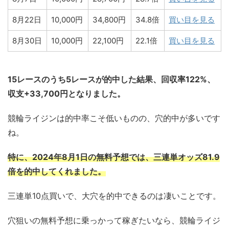
8月22日
10,000円
34,800円
34.8倍
買い目を見る
8月30日
10,000円
22,100円
22.1倍
買い目を見る
15レースのうち5レースが的中した結果、回収率122%、
収支+33,700円となりました。
競輪ライジンは的中率こそ低いものの、穴的中が多いです
ね。
特に、2024年8月1日の無料予想では、三連単オッズ81.9
倍を的中してくれました。
三連単10点買いで、大穴を的中できるのは凄いことです。
穴狙いの無料予想に乗っかって稼ぎたいなら、競輪ライジ