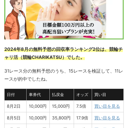
2024年8月の無料予想の回収率ランキング2位は、競輪チ
ャリ活（競輪CHARIKATSU）でした。
31レース分の無料予想のうち、15レースを検証して、11レ
ースが的中でしたね。
日付
車券代
払戻金
オッズ
買い目
8月2日
10,000円
15,000円
7.5倍
買い目を見る
8月5日
10,000円
35,800円
17.9倍
買い目を見る