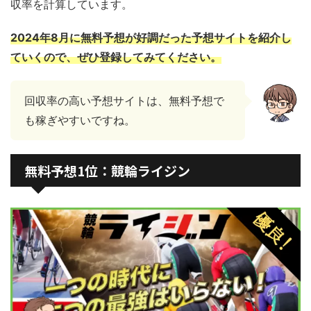
収率を計算しています。
2024年8月に無料予想が好調だった予想サイトを紹介し
ていくので、ぜひ登録してみてください。
回収率の高い予想サイトは、無料予想で
も稼ぎやすいですね。
無料予想1位：競輪ライジン