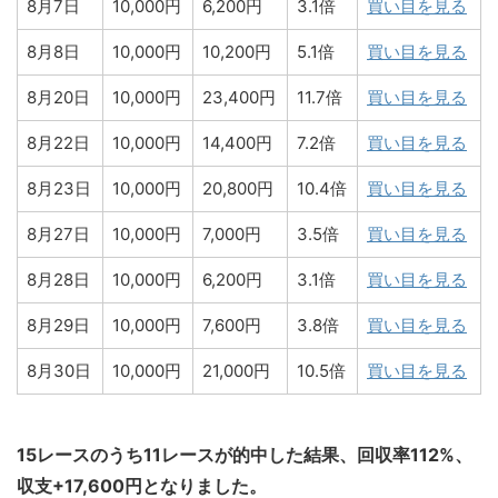
8月7日
10,000円
6,200円
3.1倍
買い目を見る
8月8日
10,000円
10,200円
5.1倍
買い目を見る
8月20日
10,000円
23,400円
11.7倍
買い目を見る
8月22日
10,000円
14,400円
7.2倍
買い目を見る
8月23日
10,000円
20,800円
10.4倍
買い目を見る
8月27日
10,000円
7,000円
3.5倍
買い目を見る
8月28日
10,000円
6,200円
3.1倍
買い目を見る
8月29日
10,000円
7,600円
3.8倍
買い目を見る
8月30日
10,000円
21,000円
10.5倍
買い目を見る
15レースのうち11レースが的中した結果、回収率112%、
収支+17,600円となりました。