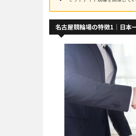
名古屋競輪場の特徴1｜日本