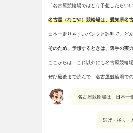
「名古屋競輪場ではどう予想したらい
名古屋（なごや）競輪場は、愛知県名古
日本一走りやすいバンクと評判で、ど
そのため、予想するときは、選手の実
ここからは、これ以外にも名古屋競輪
ぜひ最後まで読んで、名古屋競輪場で
名古屋競輪場は、日本一
逃げ・捲り・