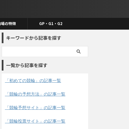
輪場の特徴
GP・G1・G2
キーワードから記事を探す
一覧から記事を探す
「初めての競輪」の記事一覧
「競輪の予想方法」の記事一覧
「競輪予想サイト」の記事一覧
「競輪投票サイト」の記事一覧