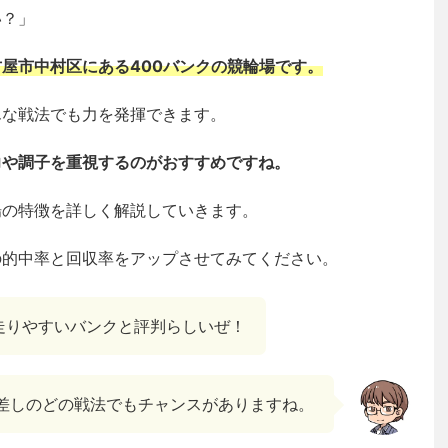
い？」
屋市中村区にある400バンクの競輪場です。
んな戦法でも力を発揮できます。
力や調子を重視するのがおすすめですね。
場の特徴を詳しく解説していきます。
の的中率と回収率をアップさせてみてください。
走りやすいバンクと評判らしいぜ！
差しのどの戦法でもチャンスがありますね。