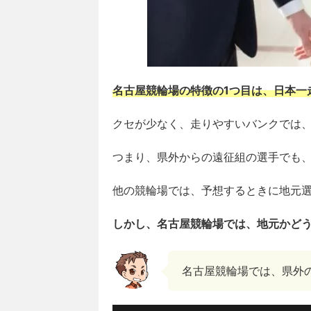
名古屋競輪場の特徴の1つ目は、日本一
クセが少なく、走りやすいバンクでは
つまり、県外からの遠征組の選手でも
他の競輪場では、予想するときに地元
しかし、名古屋競輪場では、地元かど
名古屋競輪場では、県外