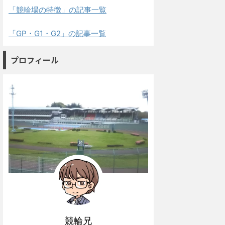
「競輪場の特徴」の記事一覧
「GP・G1・G2」の記事一覧
プロフィール
競輪兄