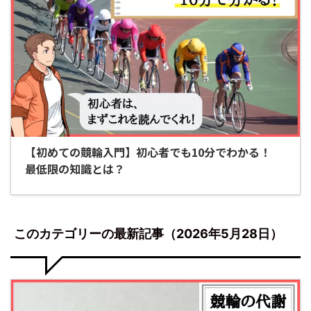
【初めての競輪入門】初心者でも10分でわかる！
最低限の知識とは？
このカテゴリーの最新記事（2026年5月28日）