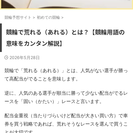
競輪予想サイト
>
初めての競輪
>
競輪で荒れる（あれる）とは？【競輪用語の
意味をカンタン解説】
2026年5月28日
競輪で「荒れる（あれる）」とは、人気がない選手が勝っ
て高配当がでることを意味します。
逆に、人気のある選手が順当に勝って少ない配当がでるレ
ースを「固い（かたい）」レースと言います。
配当金重視（当たりづらいけど配当が大きい買い方）で車
券を買う戦略であれば、荒れそうなレースを選んで買うこ
とが大切です。