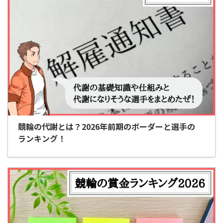
競輪の代謝とは？2026年前期のボーダーと選手の
ランキング！