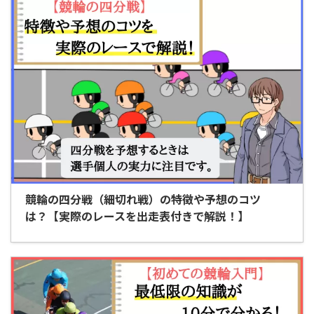
競輪の四分戦（細切れ戦）の特徴や予想のコツ
は？【実際のレースを出走表付きで解説！】