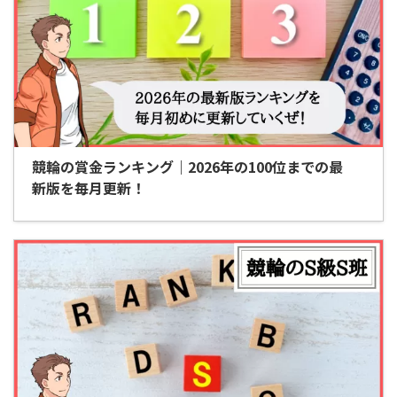
競輪の賞金ランキング｜2026年の100位までの最
新版を毎月更新！