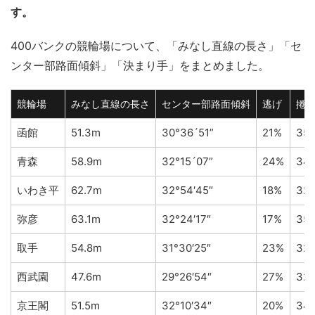
す。
400バンクの競輪場について、「みなし直線の長さ」「セ
ンター部路面傾斜」「決まり手」をまとめました。
競輪場
みなし直線の長さ
センター部路面傾斜
逃げ
捲
函館
51.3m
30°36´51”
21%
35
青森
58.9m
32°15´07”
24%
34
いわき平
62.7m
32°54′45″
18%
32
弥彦
63.1m
32°24′17″
17%
35
取手
54.8m
31°30′25″
23%
32
西武園
47.6m
29°26′54″
27%
32
京王閣
51.5m
32°10′34″
20%
34