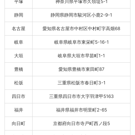
平塚
神奈川県平塚市久領堤5-1
静岡
静岡県静岡市駿河区小鹿2-9-1
名古屋
愛知県名古屋市中村区中村町字高畑68
岐阜
岐阜県岐阜市東栄町5-16-1
大垣
岐阜県大垣市早苗町1-1
豊橋
愛知県豊橋市東田町87
松坂
三重県松阪市春日町3-1
四日市
三重県四日市市大字羽津甲5163
福井
福井県福井市明里町2-65
向日町
京都府向日市寺戸町西ノ段5