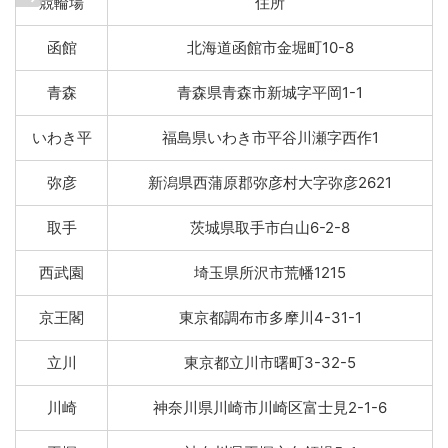
競輪場
住所
函館
北海道函館市金堀町10-8
青森
青森県青森市新城字平岡1-1
いわき平
福島県いわき市平谷川瀬字西作1
弥彦
新潟県西蒲原郡弥彦村大字弥彦2621
取手
茨城県取手市白山6-2-8
西武園
埼玉県所沢市荒幡1215
京王閣
東京都調布市多摩川4-31-1
立川
東京都立川市曙町3-32-5
川崎
神奈川県川崎市川崎区富士見2-1-6