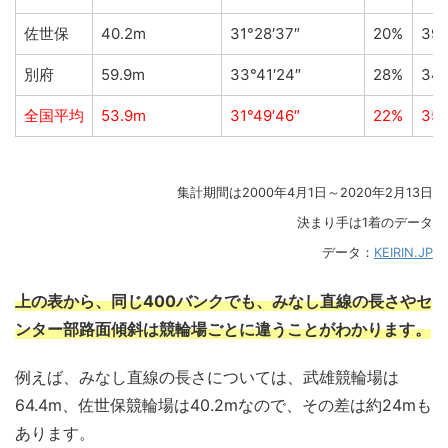
佐世保
40.2m
31°28′37″
20%
39
別府
59.9m
33°41′24″
28%
34
全国平均
53.9m
31°49′46″
22%
35
集計期間は2000年4月1日～2020年2月13日
決まり手は1着のデータ
データ：
KEIRIN.JP
上の表から、同じ400バンクでも、みなし直線の長さやセ
ンター部路面傾斜は競輪場ごとに違うことがわかります。
例えば、みなし直線の長さについては、武雄競輪場は
64.4m、佐世保競輪場は40.2mなので、その差は約24mも
あります。