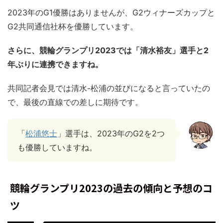
2023年のG1優勝はありませんが、G2ウィナーズカップと
G2共同通信社杯を優勝しています。
さらに、競輪グランプリ2023では「清水裕友」選手と2
年ぶりに連携できますね。
共同記者会見では清水-松浦の並びになると言っていたの
で、最後の直線での差しに期待です。
「
松浦悠士
」選手は、2023年のG2を2つ
も優勝していますね。
競輪グランプリ2023の過去の傾向と予想のコ
ツ