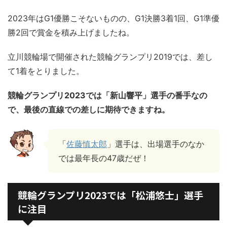
2023年はG1優勝こそないものの、G1決勝3着1回、G1準優
勝2回で賞金を積み上げましたね。
立川競輪場で開催された競輪グランプリ2019では、差し
て1着をとりました。
競輪グランプリ2023では「新山響平」選手の番手なの
で、最後の直線での差しに期待できますね。
「
佐藤慎太郎
」選手は、出場選手のなか
では最年長の47歳だぜ！
競輪グランプリ2023では「松浦悠士」選手
に注目