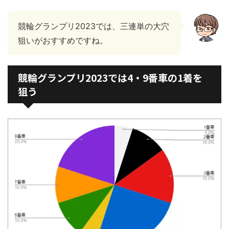
競輪グランプリ2023では、三連単の大穴
狙いがおすすめですね。
競輪グランプリ2023では4・9番車の1着を
狙う