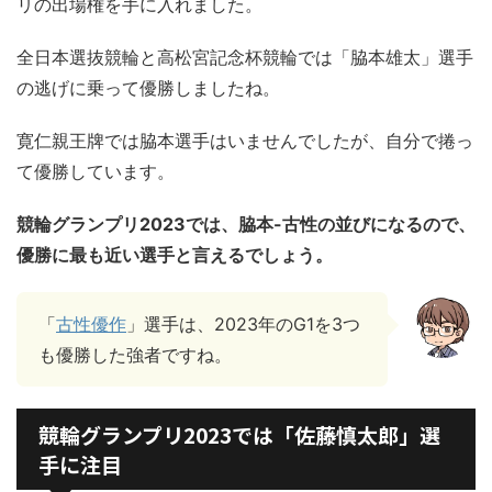
リの出場権を手に入れました。
全日本選抜競輪と高松宮記念杯競輪では「脇本雄太」選手
の逃げに乗って優勝しましたね。
寛仁親王牌では脇本選手はいませんでしたが、自分で捲っ
て優勝しています。
競輪グランプリ2023では、脇本-古性の並びになるので、
優勝に最も近い選手と言えるでしょう。
「
古性優作
」選手は、2023年のG1を3つ
も優勝した強者ですね。
競輪グランプリ2023では「佐藤慎太郎」選
手に注目