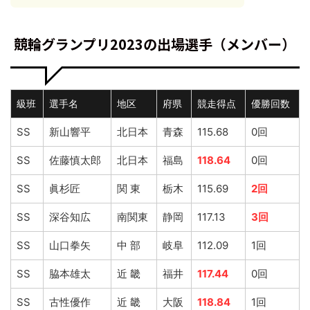
競輪グランプリ2023の出場選手（メンバー）
級班
選手名
地区
府県
競走得点
優勝回数
SS
新山響平
北日本
青森
115.68
0回
SS
佐藤慎太郎
北日本
福島
118.64
0回
SS
眞杉匠
関 東
栃木
115.69
2回
SS
深谷知広
南関東
静岡
117.13
3回
SS
山口拳矢
中 部
岐阜
112.09
1回
SS
脇本雄太
近 畿
福井
117.44
0回
SS
古性優作
近 畿
大阪
118.84
1回