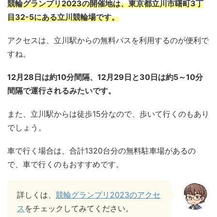
競輪グランプリ2023の開催地は、東京都立川市曙町3丁
目32-5にある立川競輪場です。
アクセスは、立川駅からの無料バスを利用するのが便利で
すね。
12月28日は約10分間隔、12月29日と30日は約5～10分
間隔で運行されるみたいです。
また、立川駅からは徒歩15分なので、歩いて行くのもあり
でしょう。
車で行く場合は、合計1320台分の無料駐車場があるの
で、車で行くのもおすすめです。
詳しくは、
競輪グランプリ2023のアクセ
ス
をチェックしてみてください。