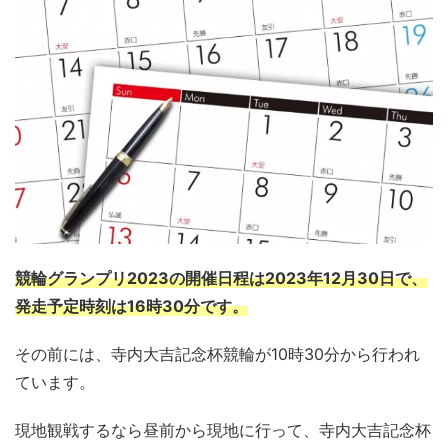
競輪グランプリ2023の開催日程は2023年12月30日で、
発走予定時刻は16時30分です。
その前には、寺内大吉記念杯競輪が10時30分から行われ
ています。
現地観戦するなら昼前から現地に行って、寺内大吉記念杯