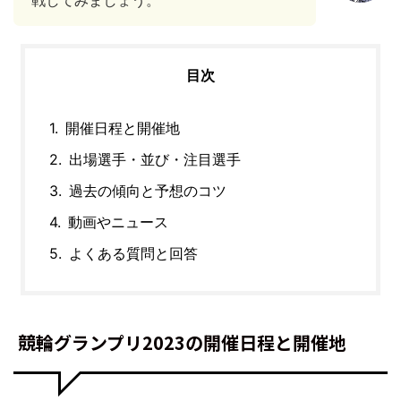
目次
開催日程と開催地
出場選手・並び・注目選手
過去の傾向と予想のコツ
動画やニュース
よくある質問と回答
競輪グランプリ2023の開催日程と開催地