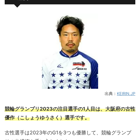
出典：
KEIRIN.JP
競輪グランプリ2023の注目選手の1人目は、大阪府の古性
優作（こしょうゆうさく）選手です。
古性選手は2023年のG1を3つも優勝して、競輪グランプ