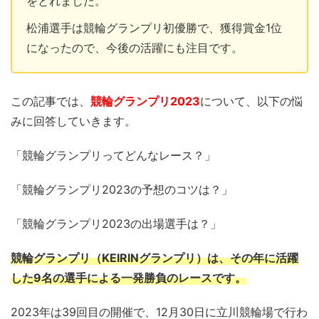
をとれました。
松浦選手は競輪グランプリ初優勝で、獲得賞金1位
になったので、今後の活躍にも注目です。
この記事では、
競輪グランプリ2023
について、以下の悩
みに回答していきます。
「競輪グランプリってどんなレース？」
「競輪グランプリ2023の予想のコツは？」
「競輪グランプリ2023の出場選手は？」
競輪グランプリ（KEIRINグランプリ）は、その年に活躍
した9名の選手による一発勝負のレースです。
2023年は39回目の開催で、12月30日に立川競輪場で行わ