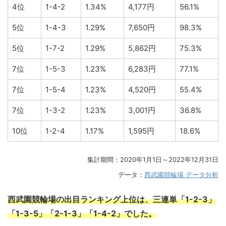
4位
1-4-2
1.34%
4,177円
56.1%
5位
1-4-3
1.29%
7,650円
98.3%
5位
1-7-2
1.29%
5,862円
75.3%
7位
1-5-3
1.23%
6,283円
77.1%
7位
1-5-4
1.23%
4,520円
55.4%
7位
1-3-2
1.23%
3,001円
36.8%
10位
1-2-4
1.17%
1,595円
18.6%
集計期間：2020年1月1日～2022年12月31日
データ：
西武園競輪場 データ分析
西武園競輪場の出目ランキング上位は、三連単「1-2-3」
「1-3-5」「2-1-3」「1-4-2」でした。