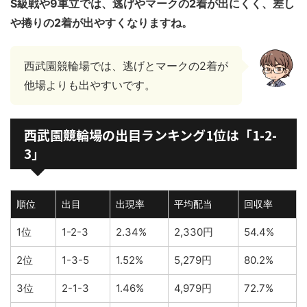
S級戦や9車立では、逃げやマークの2着が出にくく、差し
や捲りの2着が出やすくなりますね。
西武園競輪場では、逃げとマークの2着が
他場よりも出やすいです。
西武園競輪場の出目ランキング1位は「1-2-
3」
順位
出目
出現率
平均配当
回収率
1位
1-2-3
2.34%
2,330円
54.4%
2位
1-3-5
1.52%
5,279円
80.2%
3位
2-1-3
1.46%
4,979円
72.7%