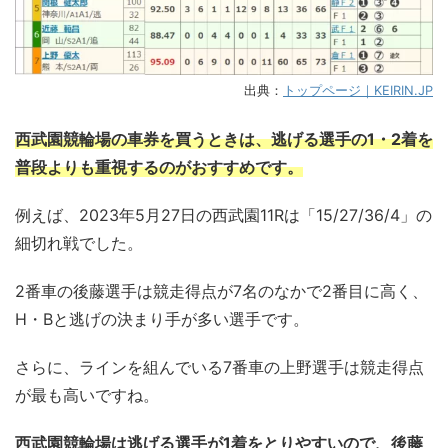
出典：
トップページ｜KEIRIN.JP
西武園競輪場の車券を買うときは、逃げる選手の1・2着を
普段よりも重視するのがおすすめです。
例えば、2023年5月27日の西武園11Rは「15/27/36/4」の
細切れ戦でした。
2番車の後藤選手は競走得点が7名のなかで2番目に高く、
H・Bと逃げの決まり手が多い選手です。
さらに、ラインを組んでいる7番車の上野選手は競走得点
が最も高いですね。
西武園競輪場は逃げる選手が1着をとりやすいので、後藤