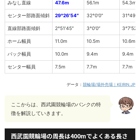
みなし直線
47.6m
56.1m
54.3m
センター部路面傾斜
29°26′54″
32°0'0"
31°49'4
直線部路面傾斜
2°51′45″
3°0′0″
3°7′52″
ホーム幅員
11.0m
10.5m
10.6m
バック幅員
10.0m
9.4m
9.4m
センター幅員
7.5m
7.7m
7.7m
データ：
競輪場/場外売場｜KEIRIN.JP
ここからは、西武園競輪場のバンクの特
徴を解説していきます。
西武園競輪場の周長は400mでよくある長さ