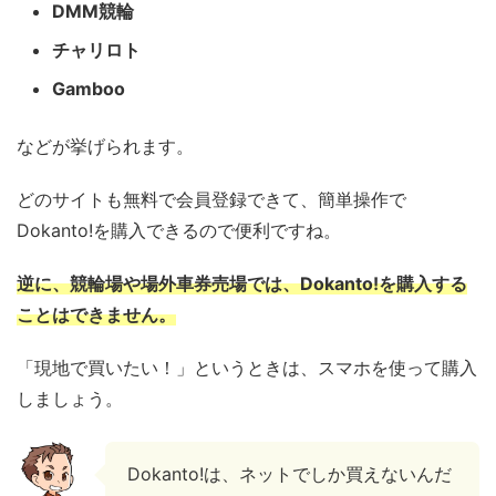
DMM競輪
チャリロト
Gamboo
などが挙げられます。
どのサイトも無料で会員登録できて、簡単操作で
Dokanto!を購入できるので便利ですね。
逆に、競輪場や場外車券売場では、Dokanto!を購入する
ことはできません。
「現地で買いたい！」というときは、スマホを使って購入
しましょう。
Dokanto!は、ネットでしか買えないんだ