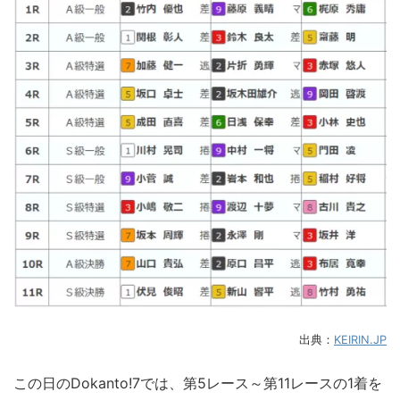
出典：
KEIRIN.JP
この日のDokanto!7では、第5レース～第11レースの1着を