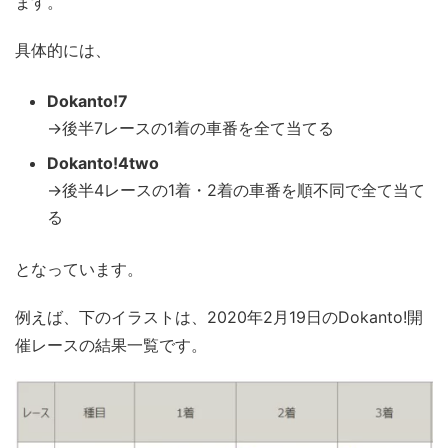
ます。
具体的には、
Dokanto!7
→後半7レースの1着の車番を全て当てる
Dokanto!4two
→後半4レースの1着・2着の車番を順不同で全て当て
る
となっています。
例えば、下のイラストは、2020年2月19日のDokanto!開
催レースの結果一覧です。