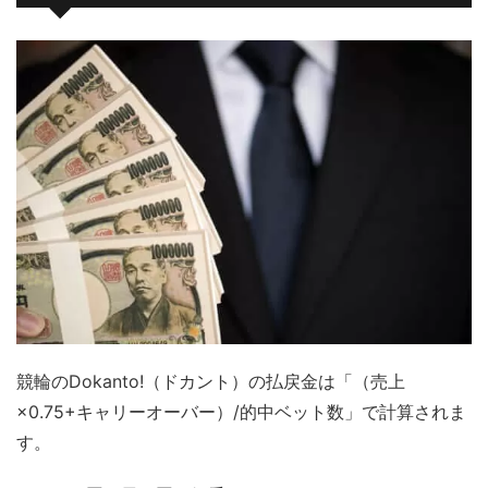
競輪のDokanto!（ドカント）の払戻金は「（売上
×0.75+キャリーオーバー）/的中ベット数」で計算されま
す。