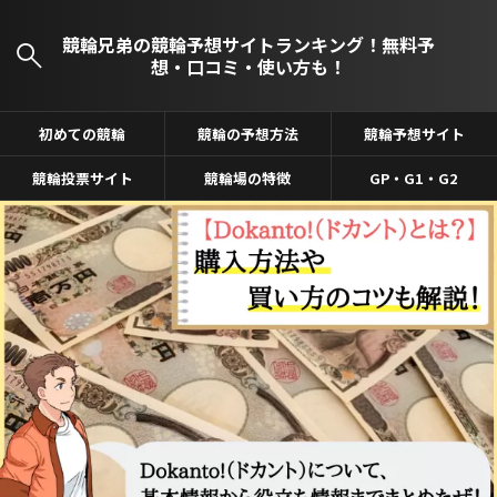
競輪兄弟の競輪予想サイトランキング！無料予
想・口コミ・使い方も！
初めての競輪
競輪の予想方法
競輪予想サイト
競輪投票サイト
競輪場の特徴
GP・G1・G2