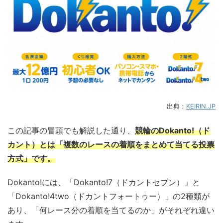
出典：
KEIRIN.JP
この記事の冒頭でも解説した通り、
競輪のDokanto!（ド
カント）とは「複数のレースの着順をまとめて当てる投票
方式」です。
Dokanto!には、「Dokanto!7（ドカントセブン）」と
「Dokanto!4two（ドカントフォートゥー）」の2種類が
あり、「何レース分の着順を当てるのか」がそれぞれ違い