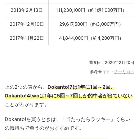
2018年2月18日
111,230,100円（約1億1,000万円）
2017年12月10日
29,617,500円（約3,000万円）
2017年11月22日
41,844,000円（約4,200万円）
調査日：2020年2月20日
参考サイト：
チャリロト
上の2つの表から、
Dokanto!7は1年に1回～2回、
Dokanto!4twoは1年に5回～7回しか的中者が出ていない
ことがわかります。
Dokanto!を買うときは、「当たったらラッキー」くらい
の気持ちで買うのがおすすめです。