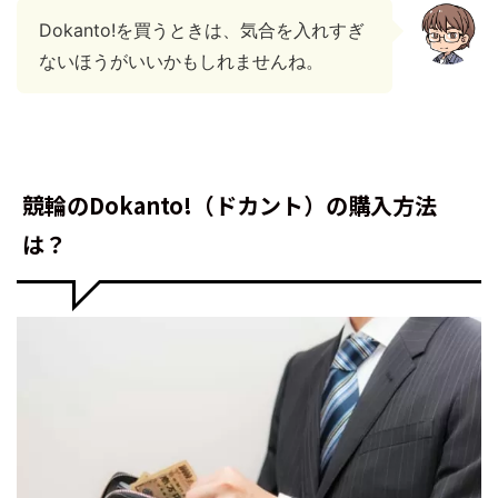
Dokanto!を買うときは、気合を入れすぎ
ないほうがいいかもしれませんね。
競輪のDokanto!（ドカント）の購入方法
は？