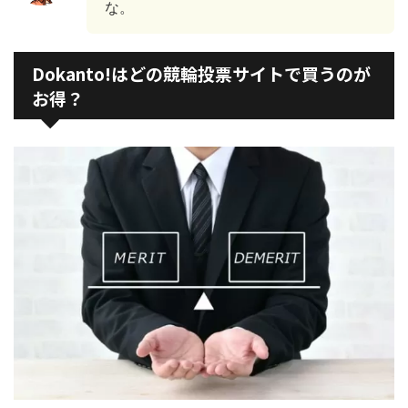
な。
Dokanto!はどの競輪投票サイトで買うのが
お得？