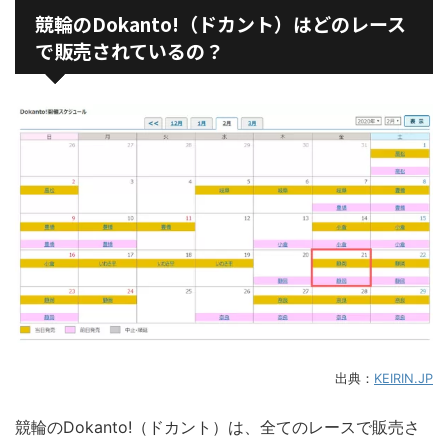
競輪のDokanto!（ドカント）はどのレース
で販売されているの？
出典：
KEIRIN.JP
競輪のDokanto!（ドカント）は、全てのレースで販売さ