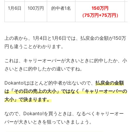
1月6日
100万円
的中者1名
150万円
（75万円+75万円）
上の表から、1月4日と1月6日では、払戻金の金額が150万
円も違うことがわかります。
これは、キャリーオーバーが大きいときに的中したか、小
さいときに的中したかの違いですね。
Dokanto!はほとんど的中者が出ないので、
払戻金の金額
は「その日の売上の大小」ではなく「キャリーオーバーの
大小」で決まります。
なので、Dokanto!を買うときは、なるべくキャリーオー
バーが大きいときを狙っていきましょう。