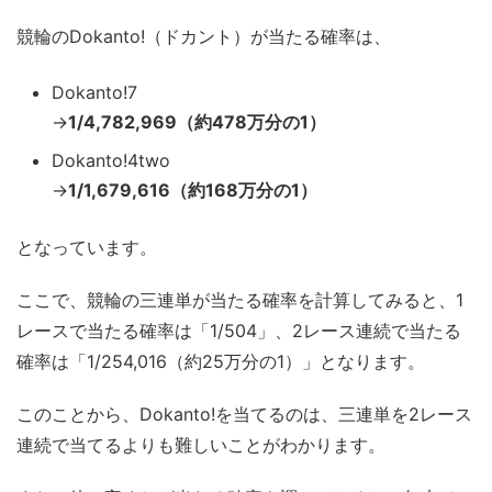
競輪のDokanto!（ドカント）が当たる確率は、
Dokanto!7
→
1/4,782,969（約478万分の1）
Dokanto!4two
→
1/1,679,616（約168万分の1）
となっています。
ここで、競輪の三連単が当たる確率を計算してみると、1
レースで当たる確率は「1/504」、2レース連続で当たる
確率は「1/254,016（約25万分の1）」となります。
このことから、Dokanto!を当てるのは、三連単を2レース
連続で当てるよりも難しいことがわかります。