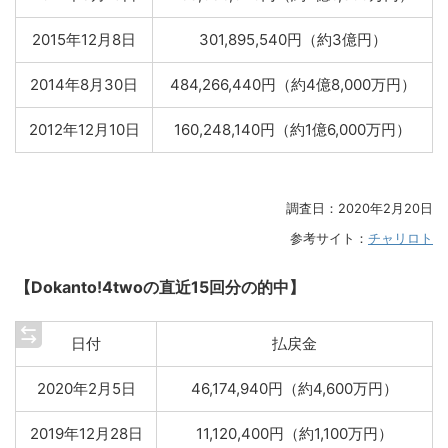
2015年12月8日
301,895,540円（約3億円）
2014年8月30日
484,266,440円（約4億8,000万円）
2012年12月10日
160,248,140円（約1億6,000万円）
調査日：2020年2月20日
参考サイト：
チャリロト
【Dokanto!4twoの直近15回分の的中】
日付
払戻金
2020年2月5日
46,174,940円（約4,600万円）
2019年12月28日
11,120,400円（約1,100万円）