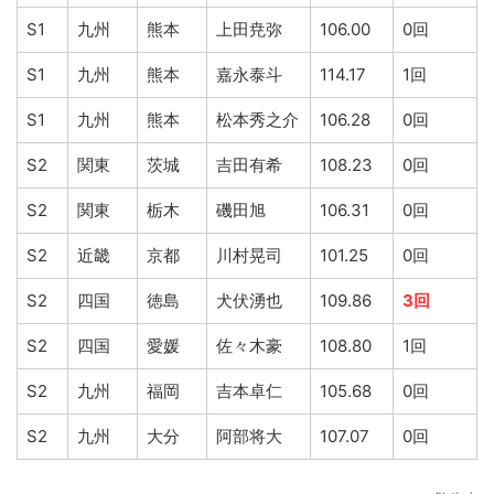
S1
九州
熊本
上田尭弥
106.00
0回
S1
九州
熊本
嘉永泰斗
114.17
1回
S1
九州
熊本
松本秀之介
106.28
0回
S2
関東
茨城
吉田有希
108.23
0回
S2
関東
栃木
磯田旭
106.31
0回
S2
近畿
京都
川村晃司
101.25
0回
S2
四国
徳島
犬伏湧也
109.86
3回
S2
四国
愛媛
佐々木豪
108.80
1回
S2
九州
福岡
吉本卓仁
105.68
0回
S2
九州
大分
阿部将大
107.07
0回