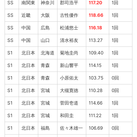
SS
南関東
神奈川
郡司浩平
117.20
1回
SS
近畿
大阪
古性優作
118.66
1回
SS
中国
広島
松浦悠士
116.18
1回
SS
中国
山口
清水裕友
113.27
1回
S1
北日本
北海道
菊地圭尚
109.40
1回
S1
北日本
青森
新山響平
114.15
1回
S1
北日本
青森
小原佑太
103.75
0回
S1
北日本
宮城
大槻寛徳
110.28
0回
S1
北日本
宮城
菅田壱道
114.66
1回
S1
北日本
宮城
和田圭
111.22
1回
S1
北日本
福島
佐々木雄一
106.69
0回