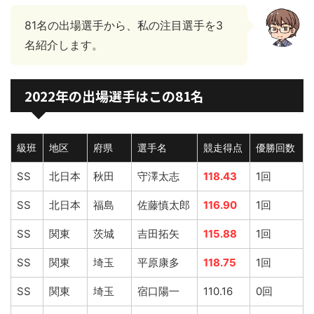
81名の出場選手から、私の注目選手を3
名紹介します。
2022年の出場選手はこの81名
級班
地区
府県
選手名
競走得点
優勝回数
SS
北日本
秋田
守澤太志
118.43
1回
SS
北日本
福島
佐藤慎太郎
116.90
1回
SS
関東
茨城
吉田拓矢
115.88
1回
SS
関東
埼玉
平原康多
118.75
1回
SS
関東
埼玉
宿口陽一
110.16
0回