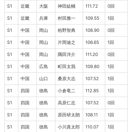
S1
近畿
大阪
神田紘輔
111.72
0回
S1
近畿
兵庫
村田雅一
109.55
1回
S1
中国
岡山
柏野智典
108.90
0回
S1
中国
岡山
片岡迪之
106.65
1回
S1
中国
岡山
隅田洋介
111.20
0回
S1
中国
広島
町田太我
109.80
1回
S1
中国
山口
桑原大志
107.52
1回
S1
四国
徳島
小倉竜二
112.85
1回
S1
四国
徳島
高原仁志
107.52
0回
S1
四国
徳島
原田研太朗
108.11
1回
S1
四国
徳島
小川真太郎
110.07
1回