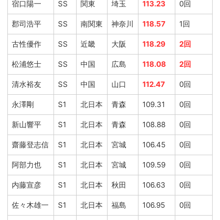
宿口陽一
SS
関東
埼玉
113.23
0回
郡司浩平
SS
南関東
神奈川
118.57
1回
古性優作
SS
近畿
大阪
118.29
2回
松浦悠士
SS
中国
広島
118.08
2回
清水裕友
SS
中国
山口
112.47
0回
永澤剛
S1
北日本
青森
109.31
0回
新山響平
S1
北日本
青森
108.88
0回
齋藤登志信
S1
北日本
宮城
106.45
0回
阿部力也
S1
北日本
宮城
109.59
0回
内藤宣彦
S1
北日本
秋田
106.63
0回
佐々木雄一
S1
北日本
福島
106.95
0回