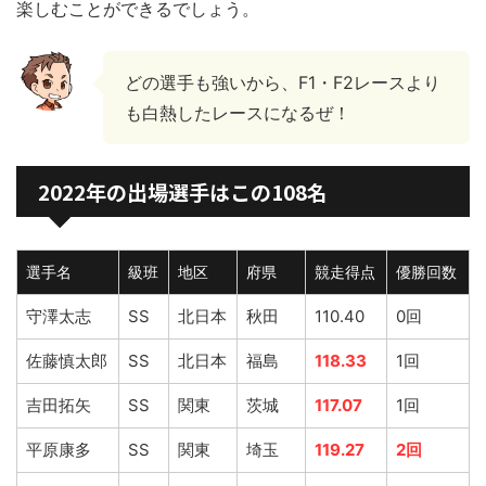
楽しむことができるでしょう。
どの選手も強いから、F1・F2レースより
も白熱したレースになるぜ！
2022年の出場選手はこの108名
選手名
級班
地区
府県
競走得点
優勝回数
守澤太志
SS
北日本
秋田
110.40
0回
佐藤慎太郎
SS
北日本
福島
118.33
1回
吉田拓矢
SS
関東
茨城
117.07
1回
平原康多
SS
関東
埼玉
119.27
2回